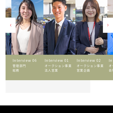
 05
Interview 06
Interview 01
Interview 02
In
管理部門
オークション事業
オークション事業
オ
総務
法人営業
営業企画
会