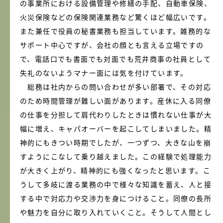
の事業所における設備管理や修繕の手配、自動車保険、
火災保険などの保険関連業務など驚くほど幅広いです。
また兼任で役員の秘書業務も担当しています。雑務的な
サポート中心ですが、会社の顔とも言える立場ですの
で、電話口でも書面でも対面でも荒井商事の社員として
失礼のないようマナー面には気を付けています。
総務は社内からの問い合わせが多い部署で、その対応
のため時間管理が難しい面があります。産休に入る同僚
の仕事を分担して肩代わりしたときは慣れない仕事が大
幅に増え、キャパオーバーを起こしてしまいました。精
神的にもきつい時期でしたが、一つずつ、大きな山を崩
すようにこなして乗り越えました。この経験で処理能力
が大きく上がり、精神的にも強くなったと思います。こ
うして多岐に渡る業務の中で様々な知識を蓄え、人と接
する中で対応力や交渉力を身につけること。同僚の長所
や魅力を自分に取り入れていくこと。そうして人間とし