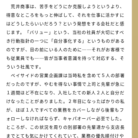
荒井商事は、苦手をどうにか克服しようというより、
得意なところをもっと伸ばして、それを仕事に活かすに
はどうしたらいいだろう？という発想をする会社だと感
じます。「バリュー」という、当社の社員が大切にすべ
き行動指針の一つに「自分事化する」というものがある
のですが、目の前にいる人のために──それがお客様で
も従業員でも──皆が当事者意識を持って対応する、そ
ういう社風です。
ベイサイドの営業企画課は当時私を含めて５人の部署
だったのですが、やむを得ない事情で上司と先輩が急に
１週間ほど不在になり、入社したての新人２人と自分だ
けなったことがありました。２年目になったばかりの私
が、ほぼ１人ですべての業務をカバーしながら後輩もフ
ォローしなければならず、キャパオーバー必至でした。
ところが、この状況を周りの別部署の先輩達から支店長
までとても気にかけてくれていて、業務の優先順付けや