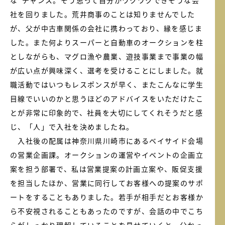
社を回りました。荒井商事のことは知りませんでした
が、父が中古車関係の会社に携わっており、縁を感じま
した。また何よりスーパーと自動車のオークションを柱
としながらも、マグロ漁や農業、遊技事業まで事業の幅
が広い点が興味深く、選考を受けることにしました。就
職活動ではいつもレスポンスが早く、またこんなに学生
目線でいいのかと思うほどのアドバイスをいただけたこ
とが非常に印象的で、社員を大切にしてくれそうだと感
じ、「人」で入社を決めましたね。
入社後の配属は神奈川県川崎市にあるベイサイド会場
の営業企画課。オークションの運営やイベントの企画立
案を担う部署で、私は営業提案の計画立案や、販促支援
を担当したほか、営業に同行してお客様への提案のサポ
ートをすることもありました。若手が相手だとお客様か
ら不安視されることもあったのですが、会話の中でこち
らがしっかり理解していることを見せていくと、分かっ