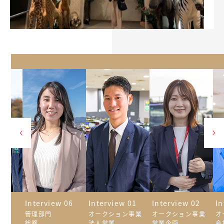
 05
Interview 06
Interview 01
Interview 02
In
管理部門
オークション事業
オークション事業
オ
総務
法人営業
営業企画
会