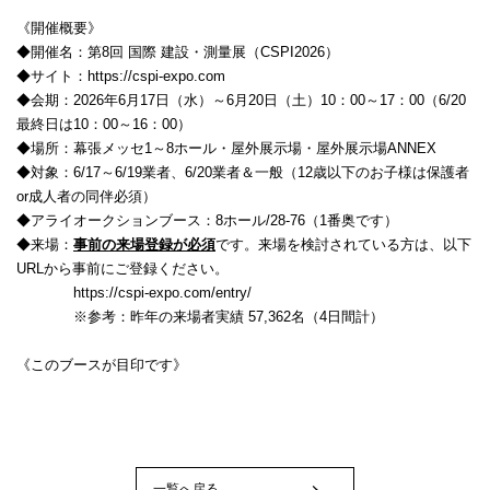
《開催概要》
◆開催名：第8回 国際 建設・測量展（CSPI2026）
◆サイト：https://cspi-expo.com
◆会期：2026年6月17日（水）～6月20日（土）10：00～17：00（6/20
最終日は10：00～16：00）
◆場所：幕張メッセ1～8ホール・屋外展示場・屋外展示場ANNEX
◆対象：6/17～6/19業者、6/20業者＆一般（12歳以下のお子様は保護者
or成人者の同伴必須）
◆アライオークションブース：8ホール/28-76（1番奥です）
◆来場：
事前の来場登録が必須
です。来場を検討されている方は、以下
URLから事前にご登録ください。
https://cspi-expo.com/entry/
※参考：昨年の来場者実績 57,362名（4日間計）
《このブースが目印です》
一覧へ戻る