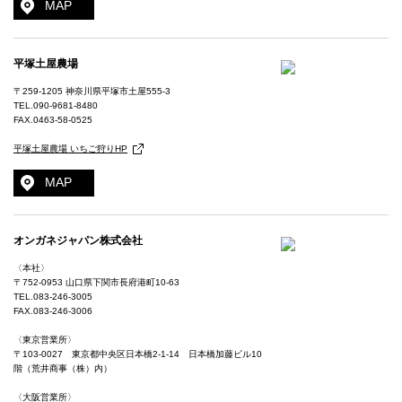
MAP
平塚土屋農場
〒259-1205 神奈川県平塚市土屋555-3
TEL.
090-9681-8480
FAX.0463-58-0525
平塚土屋農場 いちご狩りHP
MAP
オンガネジャパン株式会社
〈本社〉
〒752-0953 山口県下関市長府港町10-63
TEL.
083-246-3005
FAX.083-246-3006
〈東京営業所〉
〒103-0027 東京都中央区日本橋2-1-14 日本橋加藤ビル10
階（荒井商事（株）内）
〈大阪営業所〉