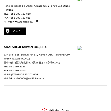
Porto de pesca de Olhão, Armazém Nº2, 8700-914 Olhão,
Portugal
TEL.+351-289-723-610
FAX.+351-289-723-611
HP http://www.tunipex.eu/
MAP
ARAI SHOJI TAIWAN CO., LTD.
23F-3No. 528, Dadun 7th St., Nantun Dist., Taichung City
40867 Taiwan (R.O.C.)
臺中市南屯區大墩七街528號23樓之3（台灣R.O.C)
TEL.
04-2380-2526
FAX.04-2380-1500
Mobile(TW)+886-937-252-006
Mail Add:dk200000@ms59.hinet.net