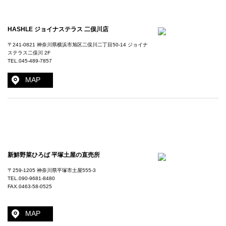
HASHLE ジョイナステラス 二俣川店
〒241-0821 神奈川県横浜市旭区二俣川二丁目50-14 ジョイナ
ステラス二俣川 2F
TEL.
045-489-7857
MAP
新鮮野菜ひろば 平塚土屋の直売所
〒259-1205 神奈川県平塚市土屋555-3
TEL.
090-9681-8480
FAX.0463-58-0525
MAP