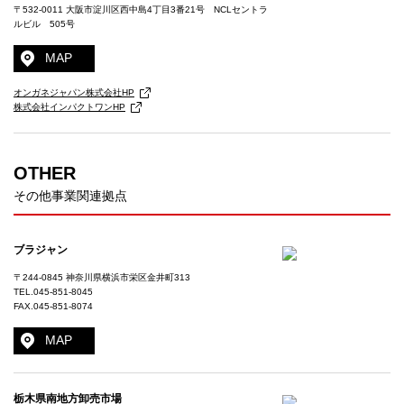
〒532-0011 大阪市淀川区西中島4丁目3番21号 NCLセントラ
ルビル 505号
MAP
オンガネジャパン株式会社HP
株式会社インパクトワンHP
OTHER
その他事業関連拠点
ブラジャン
〒244-0845 神奈川県横浜市栄区金井町313
TEL.
045-851-8045
FAX.045-851-8074
MAP
栃木県南地方卸売市場