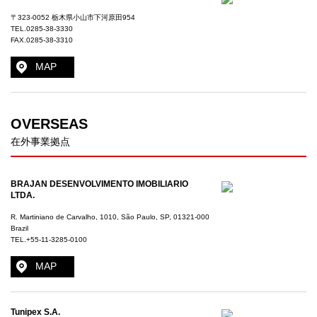
〒323-0052 栃木県小山市下河原田954
TEL.
0285-38-3330
FAX.0285-38-3310
MAP
OVERSEAS
在外事業拠点
BRAJAN DESENVOLVIMENTO IMOBILIARIO
LTDA.
R. Martiniano de Carvalho, 1010, São Paulo, SP, 01321-000
Brazil
TEL.+55-11-3285-0100
MAP
Tunipex S.A.