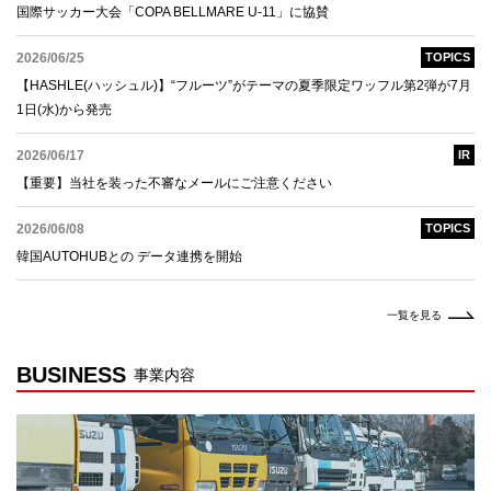
国際サッカー大会「COPA BELLMARE U-11」に協賛
2026/06/25
TOPICS
【HASHLE(ハッシュル)】“フルーツ”がテーマの夏季限定ワッフル第2弾が7月
1日(水)から発売
2026/06/17
IR
【重要】当社を装った不審なメールにご注意ください
2026/06/08
TOPICS
韓国AUTOHUBとの データ連携を開始
一覧を見る
BUSINESS
事業内容